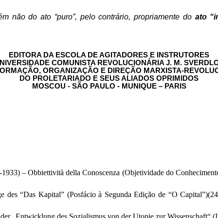
ém não do ato “puro”, pelo contrário, propriamente do
ato “
EDITORA DA ESCOLA DE AGITADORES E INSTRUTORES
NIVERSIDADE COMUNISTA REVOLUCIONÁRIA J. M. SVERDL
FORMAÇÃO, ORGANIZAÇÃO E DIREÇÃO MARXISTA-REVOLU
DO PROLETARIADO E SEUS ALIADOS OPRIMIDOS
MOSCOU - SÃO PAULO - MUNIQUE – PARIS
1933) – Obbiettività della Conoscenza (Objetividade do Conhecimento),
e des “Das Kapital” (Posfácio à Segunda Edição de “O Capital”)(24
 der „Entwicklung des Sozialismus von der Utopie zur Wissenschaft“ (