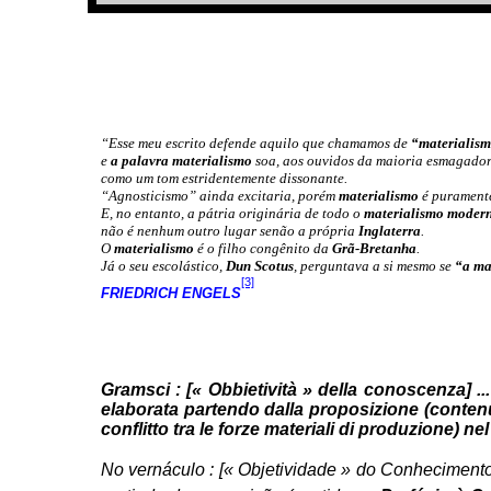
“Esse meu escrito defende aquilo que chamamos de
“materialism
e
a palavra materialismo
soa, aos ouvidos da maioria esmagadora
como um tom estridentemente dissonante.
“Agnosticismo” ainda excitaria, porém
materialismo
é puramente
E, no entanto, a pátria originária de todo o
materialismo moder
não é nenhum outro lugar senão a própria
Inglaterra
.
O
materialismo
é o filho congênito da
Grã-Bretanha
.
Já o seu escolástico,
Dun Scotus
, perguntava a si mesmo se
“a ma
[3]
FRIEDRICH ENGELS
Gramsci : [« Obbietività » della conoscenza]
..
elaborata partendo dalla proposizione (contenut
conflitto tra le forze materiali di produzione) nel
No vernáculo :
[« Objetividade » do Conhecimento