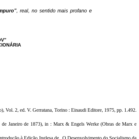
impuro”
, real, no sentido mais profano e
OV”
CIONÁRIA
 Vol. 2, ed. V. Gerratana, Torino : Einaudi Editore, 1975, pp. 1.492.
 de Janeiro de 1873), in : Marx & Engels Werke (Obras de Marx e
Introdução à Edição Inglesa de „O Desenvolvimento do Socialismo da