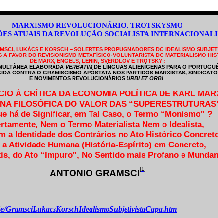
MARXISMO REVOLUCIONÁRIO, TROTSKYSMO
ÕES ATUAIS DA REVOLUÇÃO SOCIALISTA INTERNACIONALI
MSCI, LUKÁCS E KORSCH – SOLERTES PROPUGNADORES DO IDEALISMO SUBJETIV
 A FAVOR DO REVISIONISMO METAFÍSICO-VOLUNTARISTA DO MATERIALISMO HIS
DE MARX, ENGELS, LENIN, SVERDLOV E TROTSKY :
IMULTÂNEA ELABORADA
VERBATIM
DE LÍNGUAS ALIENÍGENAS PARA O PORTUGUÊ
GIDA CONTRA O GRAMISCISMO APÓSTATA NOS PARTIDOS MARXISTAS, SINDICAT
E MOVIMENTOS REVOLUCIONÁRIOS
URBI ET ORBI
IO À CRÍTICA DA ECONOMIA POLÍTICA DE KARL MAR
NA FILOSÓFICA DO VALOR DAS “SUPERESTRUTURAS”
e há de Significar, em Tal Caso, o Termo “Monismo” ?
rtamente, Nem o Termo Materialista Nem o Idealista,
m a Identidade dos Contrários no Ato Histórico Concreto
. a Atividade Humana (História-Espírito) em Concreto,
áxis, do Ato “Impuro”, No Sentido mais Profano e Mundan
[1]
ANTONIO GRAMSCI
m.de/GramsciLukacsKorschIdealismoSubjetivistaCapa.htm