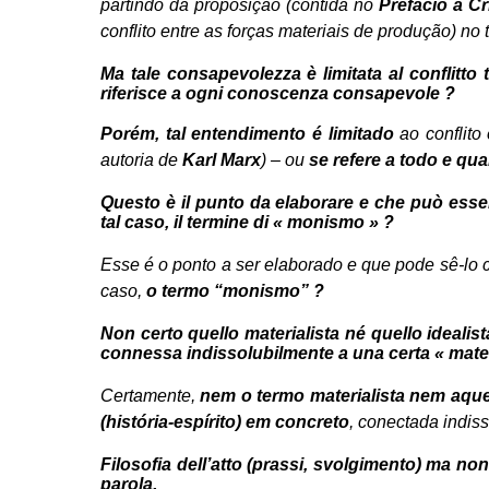
partindo da proposição (contida no
Prefácio à Cr
conflito entre as forças materiais de produção) no te
Ma tale consapevolezza è limitata al conflitto 
riferisce a ogni conoscenza consapevole ?
Porém,
tal entendimento é limitado
ao conflito
autoria de
Karl Marx
) – ou
se refere a todo e q
Questo è il punto da elaborare e che può esserlo
tal caso, il termine di « monismo » ?
Esse é o ponto a ser elaborado e que pode sê-lo
caso,
o termo “monismo” ?
Non certo quello materialista né quello idealista
connessa indissolubilmente a una certa « materi
Certamente,
nem o termo materialista nem aquel
(história-espírito) em concreto
,
conectada indiss
Filosofia dell’atto (prassi, svolgimento) ma no
parola.