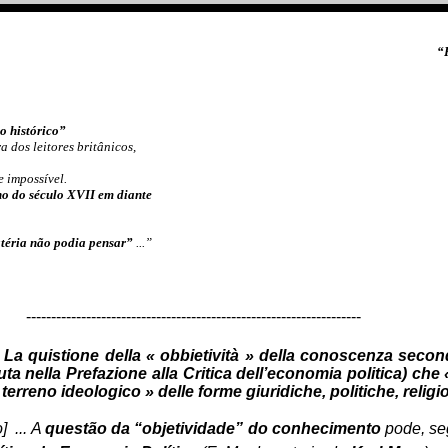
“
o histórico”
 dos leitores britânicos,
 impossível.
no
do século XVII em diante
téria não podia pensar”
...”
-------------------------------------------------------------------
. La quistione della « obbietività » della conoscenza secon
a nella Prefazione alla Critica dell’economia politica) che
 terreno ideologico » delle forme giuridiche, politiche, religio
]
... A
questão da “objetividade” do conhecimento
pode, se