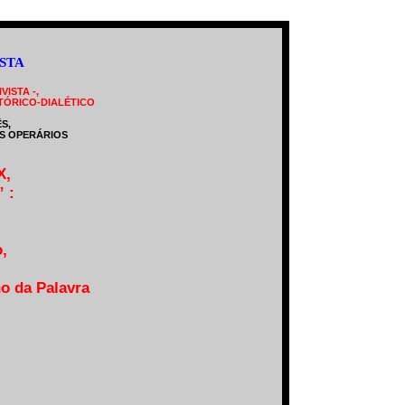
STA
ISTA -,
TÓRICO-DIALÉTICO
S,
OS OPERÁRIOS
X,
 :
,
o da Palavra