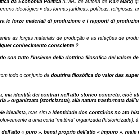
ítica da Economia Política
(EvM.: de autoria de
Karl Marx
) q
rreno ideológico » das formas jurídicas, políticas, religiosas, art
tra le forze materiali di produzione e i rapporti di produzio
 entre as forças materiais de produção e as relações de produ
ualquer conhecimento consciente ?
 con tutto l’insieme della dottrina filosofica del valore de
 com todo o conjunto da
doutrina filosófica do
valor das super
, ma identità dei contrari nell’atto storico concreto, cioè at
a » organizzata (storicizzata), alla natura trasformata dall’
e idealista,
mas sim a
identidade dos contrários no ato his
oluvelmente a uma certa “matéria” organizada (historicizada),
n dell’atto « puro », bensí proprio dell’atto « impuro », rea