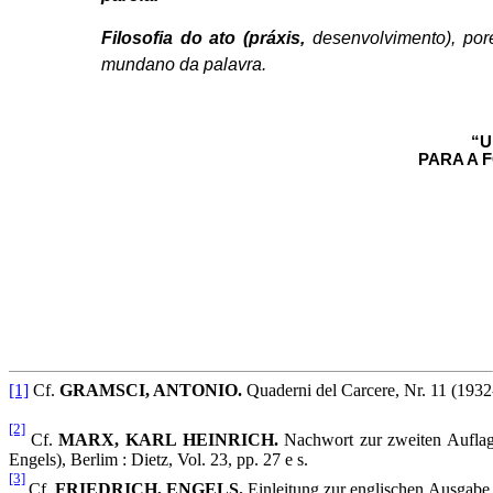
Filosofia do ato (práxis,
desenvolvimento), por
mundano da palavra.
“U
PARA A 
[1]
Cf.
GRAMSCI, ANTONIO.
Quaderni del Carcere, Nr. 11 (1932-
[2]
Cf.
MARX, KARL HEINRICH.
Nachwort zur zweiten Auflag
Engels), Berlim : Dietz, Vol. 23, pp. 27 e s.
[3]
Cf.
FRIEDRICH, ENGELS.
Einleitung zur englischen Ausgabe