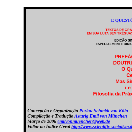
E QUEST
TEXTOS DE GRA
EM SUA LUTA SEM TRÉGUAS
EDIÇÃO S
ESPECIALMENTE DIRI
PREFÁC
DOUTRI
O Qu
Ce
Mas Si
i.e
Filosofia da Pr
Concepção e Organização
Portau Schmidt von Köln
Compilação e Tradução
Asturig Emil von München
Março de 2006
emilvonmuenchen@web.de
Voltar ao Índice Geral
http://www.scientific-socialis