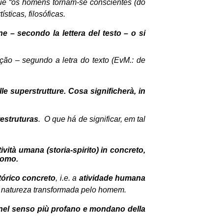
ue “os homens tornam-se conscientes (do
ísticas, filosóficas.
ne – secondo la lettera del testo – o si
ção – segundo a letra do texto (EvM.: de
lle superstrutture. Cosa significherà, in
estruturas
.
O que há de significar, em tal
tività umana (storia-spirito) in concreto,
uomo.
tórico concreto
, i.e. a
atividade humana
 à natureza transformada pelo homem.
le nel senso più profano e mondano della