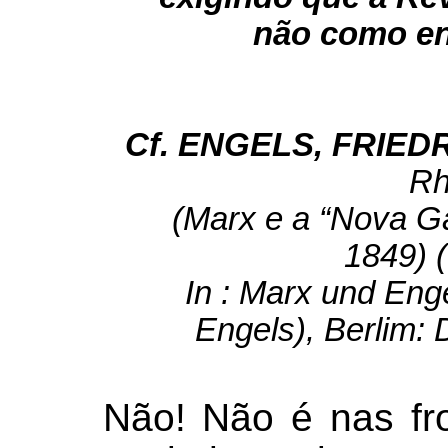
não como en
Cf. ENGELS, FRIED
Rh
(Marx e a “Nova G
1849) (
In : Marx und Eng
Engels), Berlim: D
Não! Não é nas fr