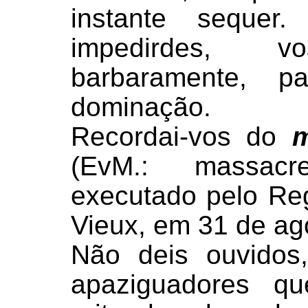
instante seque
impedirdes, vo
barbaramente, p
dominação.
Recordai-vos do
m
(EvM.: massacr
executado pelo Re
Vieux, em 31 de ag
Não deis ouvidos,
apaziguadores q