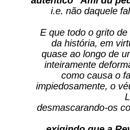
autêntico "Ami du pe
i.e. não daquele fa
E que todo o grito de 
da história, em vi
quase ao longo de u
inteiramente deform
como causa o f
impiedosamente, o vé
L
desmascarando-os com
exigindo que a Re