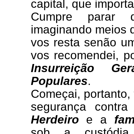
capital, que importa
Cumpre parar d
imaginando meios 
vos resta senão u
vos recomendei, p
Insurreição Ger
Populares
.
Começai, portanto
segurança contr
Herdeiro
e a
fam
sob a custódi