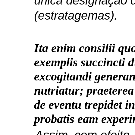
única designação
(estratagemas).
Ita enim consilii qu
exemplis succincti d
excogitandi generan
nutriatur; praeterea
de eventu trepidet i
probatis eam experi