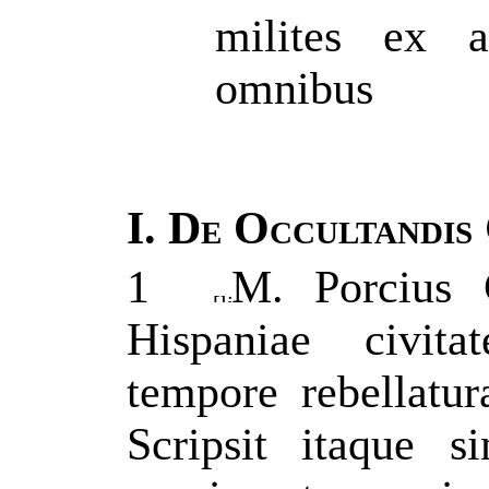
milites ex a
omnibus
I.
De Occultandis 
1
M. Porcius 
Hispaniae civita
tempore rebellatu
Scripsit itaque si