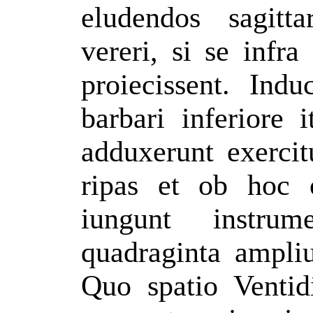
eludendos sagitt
vereri, si se infr
proiecissent. Indu
barbari inferiore 
adduxerunt exerci
ripas et ob hoc o
iungunt instrum
quadraginta ampli
Quo spatio Ventid