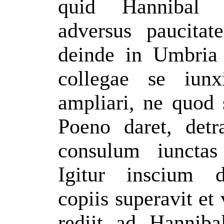
quid Hannibal s
adversus paucita
deinde in Umbria o
collegae se iunxi
ampliari, ne quod
Poeno daret, detr
consulum iunctas 
Igitur inscium d
copiis superavit et
rediit ad Hannib