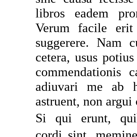
libros eadem prom
Verum facile eri
suggerere. Nam c
cetera, usus poti
commendationis c
adiuvari me ab hi
astruent, non argui
Si qui erunt, qu
cordi sint, memine