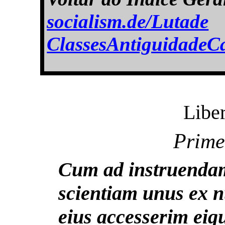
socialism.de/Lutade
ClassesAntiguidadeC
Libe
Prime
Cum ad instruendam 
scientiam unus ex 
eius accesserim eiq