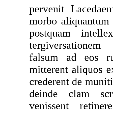
pervenit Lacedae
morbo aliquantum t
postquam intelle
tergiversatione
falsum ad eos r
mitterent aliquos e
crederent de munit
deinde clam scr
venissent retiner