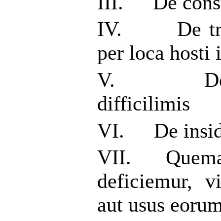
III.
De const
IV.
De t
per loca hosti 
V.
D
difficilimis
VI.
De insid
VII.
Quema
deficiemur, v
aut usus eorum