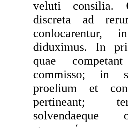
veluti consilia
discreta ad rer
conlocarentur, 
diduximus. In pr
quae competant
commisso; in s
proelium et con
pertineant; te
solvendaeque o