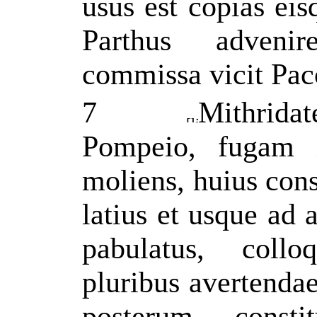
usus est copias ei
Parthus advenir
commissa vicit Paco
7
Mithrida
Pompeio, fugam
moliens, huius cons
latius et usque ad a
pabulatus, col
pluribus avertendae
posterum consti