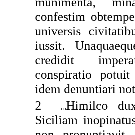
munimenta, min
confestim obtemper
universis civitat
iussit. Unaquaeq
credidit imper
conspiratio potui
idem denuntiari not
2
Himilco du
Siciliam inopinatu
non pronuntiavit, 