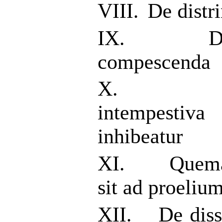
VIII.
De distr
IX.
D
compescenda
X.
intempestiva
inhibeatur
XI.
Quema
sit ad proeliu
XII.
De dis