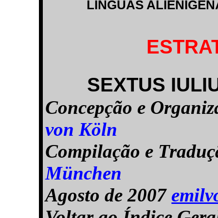
LÍNGUAS ALIENÍGE
ESTRA
SEXTUS IULI
Concepção e Organi
von Köln
Compilação e Tradu
München
Agosto de 2007
emil
Voltar ao Índice Ger