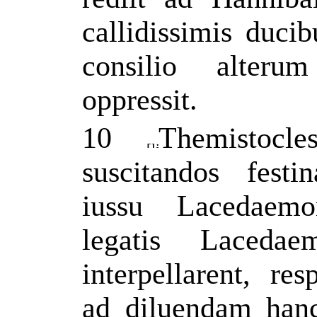
callidissimis duc
consilio alteru
oppressit.
10
Themistocle
suscitandos fest
iussu Lacedaemo
legatis Laceda
interpellarent, re
ad diluendam hanc