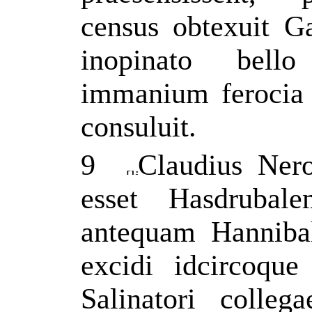
census obtexuit G
inopinato bell
immanium ferocia 
consuluit.
9
Claudius Ner
esset Hasdrubal
antequam Hannibali
excidi idcircoque
Salinatori colle