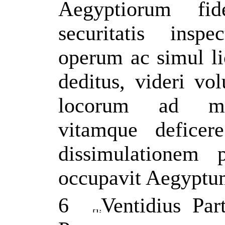
Aegyptiorum fi
securitatis insp
operum ac simul li
deditus, videri vo
locorum ad mor
vitamque deficer
dissimulationem p
occupavit Aegyptu
6
Ventidius Par