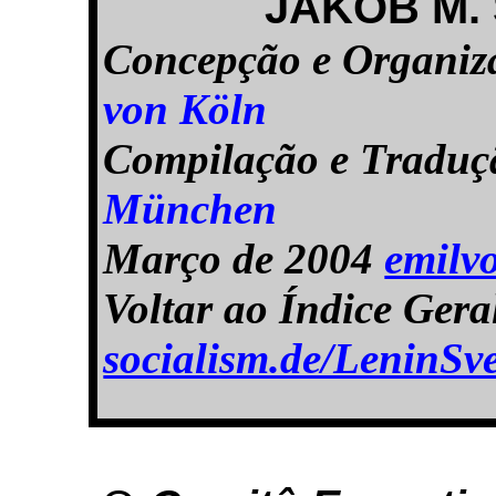
JAKOB M.
Concepção e Organi
von Köln
Compilação e Tradu
München
Março de 2004
emilv
Voltar ao Índice Ger
socialism.de/LeninS