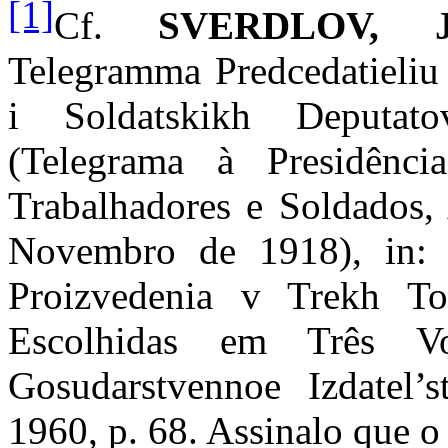
[1]
Cf.
SVERDLOV, 
Telegramma Predcedatieliu
i Soldatskikh Deputat
(Telegrama à Presidênc
Trabalhadores e Soldados,
Novembro de 1918), in: 
Proizvedenia v Trekh T
Escolhidas em Três V
Gosudarstvennoe Izdatel’st
1960, p. 68. Assinalo que o