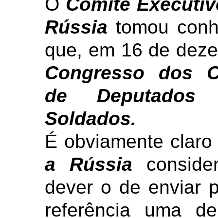
O
Comitê Executiv
Rússia
tomou conhe
que, em 16 de dezem
Congresso dos C
de Deputados 
Soldados.
É obviamente claro
a Rússia
consid
dever o de enviar 
referência uma d