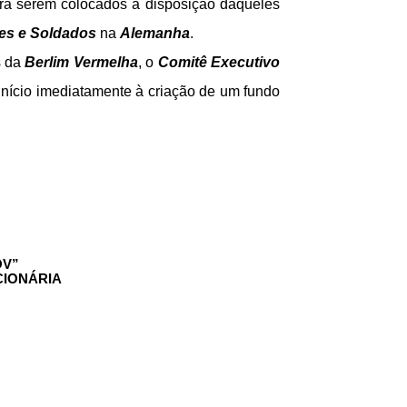
ara serem colocados à disposição daqueles
es e Soldados
na
Alemanha
.
s da
Berlim Vermelha
, o
Comitê Executivo
nício imediatamente à criação de um fundo
OV”
CIONÁRIA