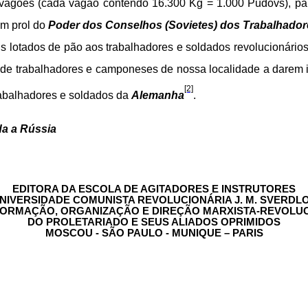
) vagões (cada vagão contendo 16.300 Kg = 1.000 Pudovs), p
em prol do
Poder dos Conselhos (Sovietes) dos Trabalhador
ns lotados de pão aos trabalhadores e soldados revolucionário
de trabalhadores e camponeses de nossa localidade a darem i
[2]
rabalhadores e soldados da
Alemanha
.
da a Rússia
EDITORA DA ESCOLA DE AGITADORES E INSTRUTORES
NIVERSIDADE COMUNISTA REVOLUCIONÁRIA J. M. SVERDL
FORMAÇÃO, ORGANIZAÇÃO E DIREÇÃO MARXISTA-REVOLU
DO PROLETARIADO E SEUS ALIADOS OPRIMIDOS
MOSCOU - SÃO PAULO - MUNIQUE – PARIS