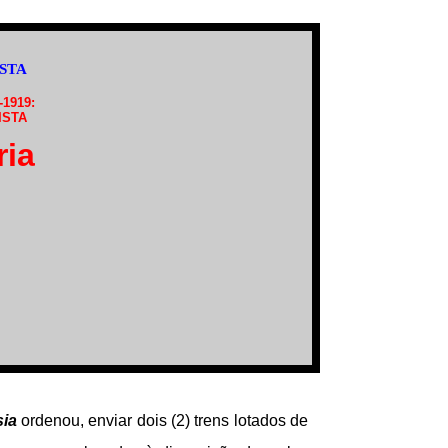
STA
1919:
ISTA
ria
sia
ordenou, enviar dois (2) trens lotados de