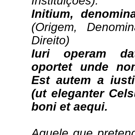
Instituições).
Initium, denominat
(Origem, Denomi
Direito)
Iuri operam da
oportet unde no
Est autem a iust
(ut eleganter Cels
boni et aequi.
Aquele que preten