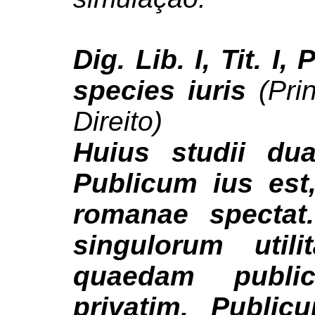
Dig. Lib. I, Tit. I,
species iuris
(Pri
Direito)
Huius studii du
Publicum ius est
romanae spectat
singulorum util
quaedam public
privatim. Public