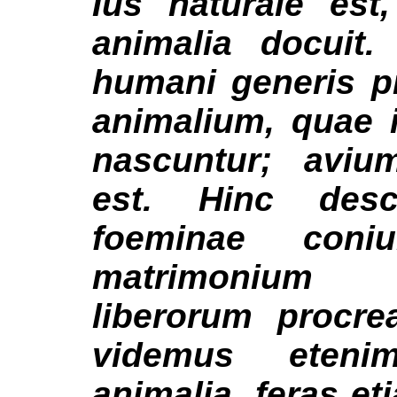
Ius naturale es
animalia docuit
humani generis 
animalium, quae i
nascuntur; avi
est. Hinc desc
foeminae coni
matrimonium 
liberorum procre
videmus eteni
animalia, feras eti