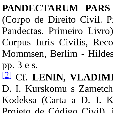
PANDECTARUM PARS
(Corpo de Direito Civil. P
Pandectas. Primeiro Livro
Corpus Iuris Civilis, Rec
Mommsen, Berlim - Hildes
pp. 3 e s.
[2]
Cf.
LENIN, VLADIM
D. I. Kurskomu s Zametch
Kodeksa (Carta a D. I. K
Projeto de Código Civil), 