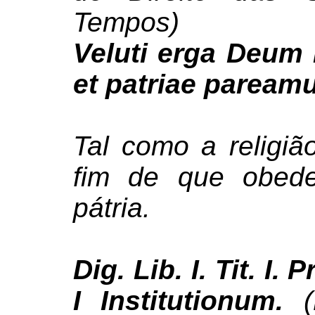
Tempos)
Veluti erga Deum r
et patriae paream
Tal como a religi
fim de que obed
pátria.
Dig. Lib. I. Tit. I. Pr
I Institutionum.