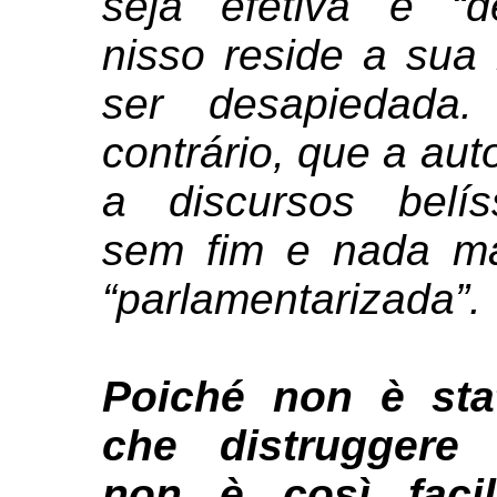
seja efetiva e “d
nisso reside a sua 
ser desapiedada.
contrário, que a aut
a discursos belí
sem fim e nada mai
“parlamentarizada”.
Poiché non è sta
che distruggere 
non è così faci