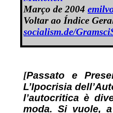
Março de 2004
emilv
Voltar ao Índice Ger
socialism.de/Gramsci
[
Passato e Presen
L’Ipocrisia dell’Aut
l’autocritica è di
moda. Si vuole, a