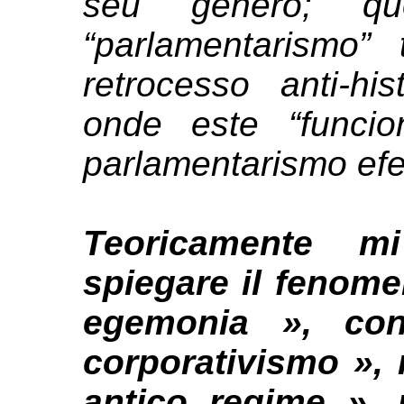
seu gênero; q
“parlamentarismo” 
retrocesso anti-hi
onde este “funcio
parlamentarismo efet
Teoricamente m
spiegare il fenome
egemonia », co
corporativismo »,
antico regime »,