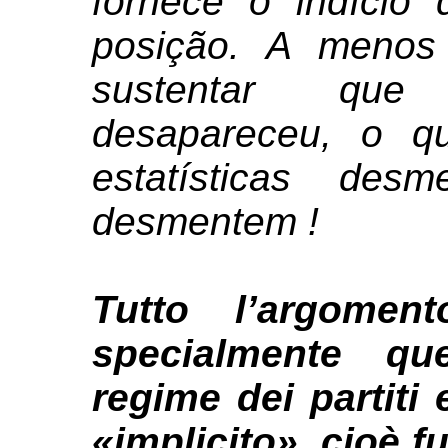
fornece o indício 
posição. A menos
sustentar que 
desapareceu, o qu
estatísticas d
desmentem !
Tutto l’argomen
specialmente que
regime dei partiti
«implicito», cioè 