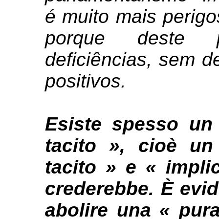
é muito mais perigo
porque deste 
deficiências, sem d
positivos.
Esiste spesso un 
tacito », cioè u
tacito » e « impl
crederebbe. È evi
abolire una « pur