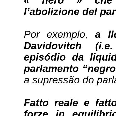
« nero » che 
l’abolizione del pa
Por exemplo,
a l
Davidovitch (i
episódio da liqu
parlamento “negr
a supressão do parl
Fatto reale e fatt
forze in equilibr