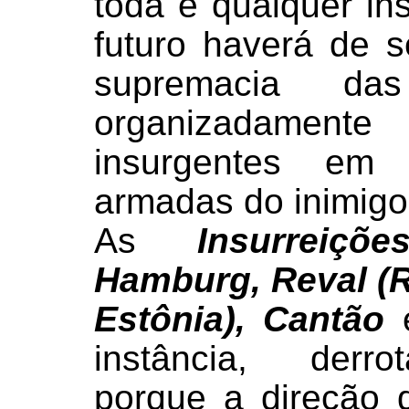
toda e qualquer ins
futuro haverá de 
supremacia das
organizadament
insurgentes em 
armadas do inimigo
As
Insurreiçõ
Hamburg, Reval (R
Estônia), Cantão
instância, derro
porque a direção 