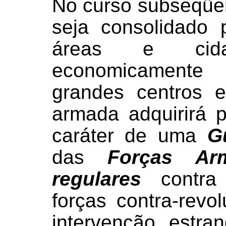
No curso subseqüen
seja consolidado 
áreas e cida
economicamente d
grandes centros e
armada adquirirá 
caráter de uma
G
das
Forças Ar
regulares
contra 
forças contra-revo
intervenção estran