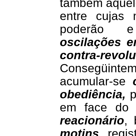
também aquel
entre cujas
poderão e
oscilações e
contra-revol
Consegüintem
acumular-se
obediência,
p
em face d
reacionário
,
motins
, regi