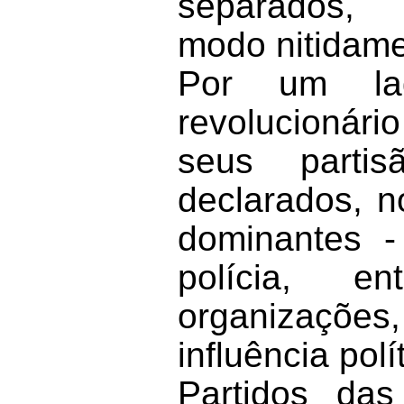
separados, t
modo nitidame
Por um lad
revolucionário
seus partis
declarados, 
dominantes -
polícia, en
organizaçõe
influência pol
Partidos das