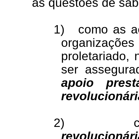
as questões de sab
1)
como as a
organizaç
proletariado,
ser assegur
apoio pres
revolucionár
2)
revolucio