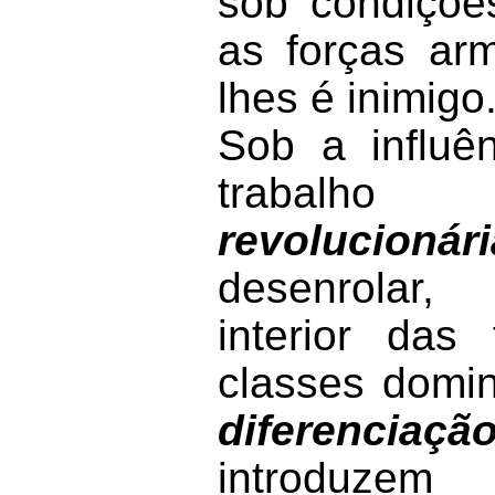
sob condições
as forças ar
lhes é inimigo
Sob a influê
traba
revolucionári
desenrolar, 
interior das
classes domi
diferenciaç
introduz