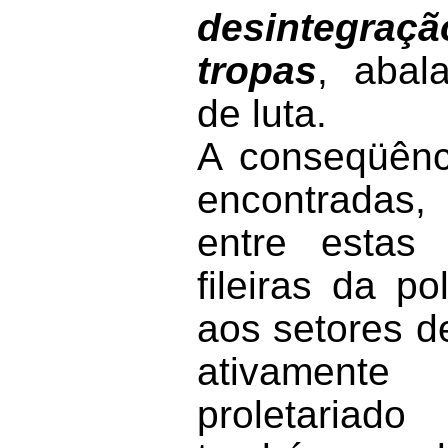
desintegraçã
tropas
, abal
de luta.
A conseqüênc
encontradas
entre estas
fileiras da po
aos setores 
ativament
proletariad